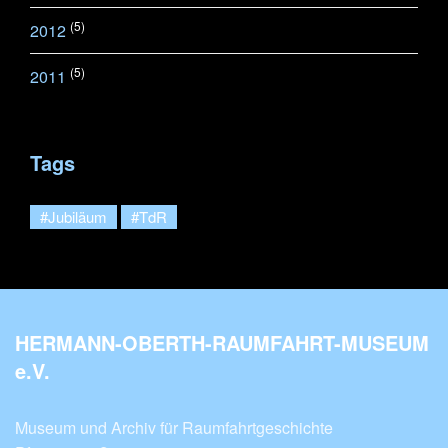
(5)
2012
(5)
2011
Tags
#Jubiläum
#TdR
HERMANN-OBERTH-RAUMFAHRT-MUSEUM
e.V.
Museum und Archiv für Raumfahrtgeschichte