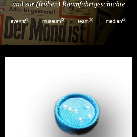
und zur (frühen) Raumfahrtgeschichte
(9)
(2)
(5)
(2)
events
museum
team
medien