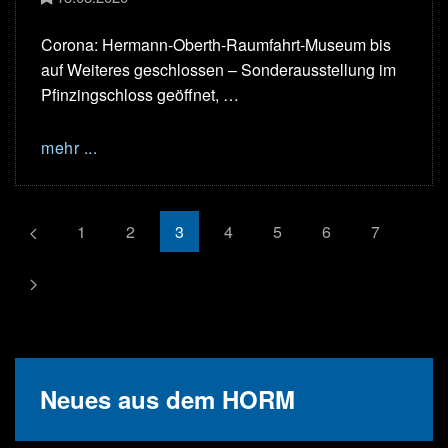
Corona: Hermann-Oberth-Raumfahrt-Museum bis
auf Weiteres geschlossen – Sonderausstellung im
Pfinzingschloss geöffnet, …
mehr ...
1
2
3
4
5
6
7
Neues aus dem HORM