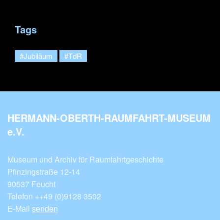
Tags
#Jubiläum
#TdR
HERMANN-OBERTH-RAUMFAHRT-MUSEUM
e.V.
Museum und Archiv für Raumfahrtgeschichte
Pfinzingstraße 12-14
90537 Feucht
Telefon ++49 (0)9128 3502
E-Mail
senden