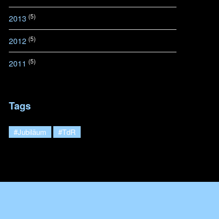
(5)
2013
(5)
2012
(5)
2011
Tags
#Jubiläum
#TdR