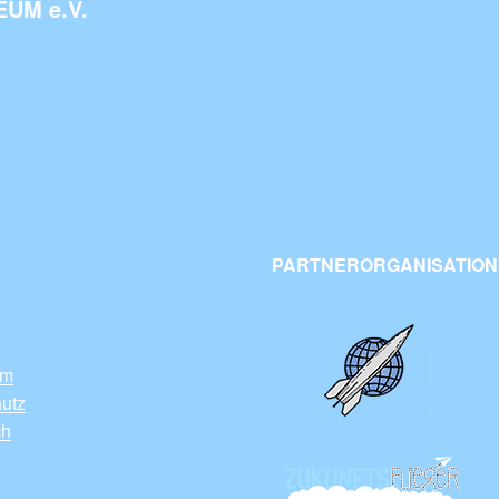
UM e.V.
PARTNERORGANISATIONE
um
utz
ch