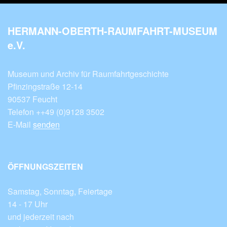
HERMANN-OBERTH-RAUMFAHRT-MUSEUM
e.V.
Museum und Archiv für Raumfahrtgeschichte
Pfinzingstraße 12-14
90537 Feucht
Telefon ++49 (0)9128 3502
E-Mail
senden
ÖFFNUNGSZEITEN
Samstag, Sonntag, Feiertage
14 - 17 Uhr
und jederzeit nach