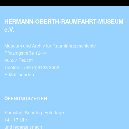
HERMANN-OBERTH-RAUMFAHRT-MUSEUM
e.V.
Museum und Archiv für Raumfahrtgeschichte
Pfinzingstraße 12-14
90537 Feucht
Telefon ++49 (0)9128 3502
E-Mail
senden
ÖFFNUNGSZEITEN
Samstag, Sonntag, Feiertage
14 - 17 Uhr
und jederzeit nach