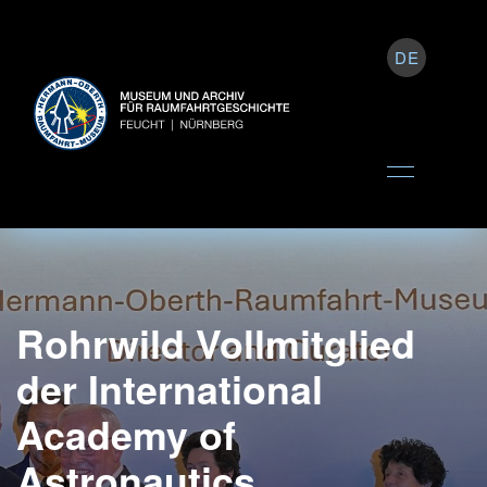
DE
Rohrwild Vollmitglied
der International
Academy of
Astronautics