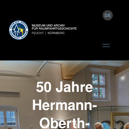
DE
50 Jahre
Hermann-
Oberth-