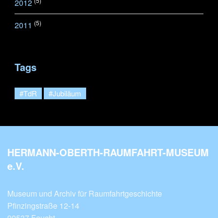
(5)
2012
(5)
2011
Tags
#TdR
#Jubiläum
HERMANN-OBERTH-RAUMFAHRT-MUSEUM
e.V.
Museum und Archiv für Raumfahrtgeschichte
Pfinzingstraße 12-14
90537 Feucht