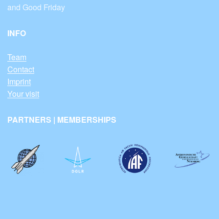
and Good Friday
INFO
Team
Contact
Imprint
Your visit
PARTNERS | MEMBERSHIPS