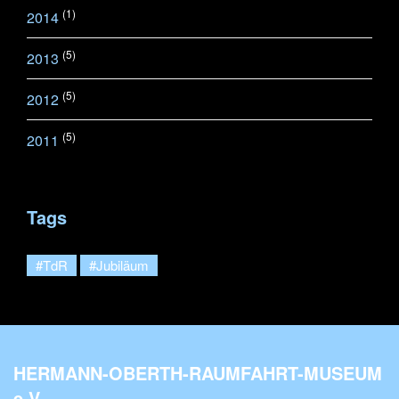
(1)
2014
(5)
2013
(5)
2012
(5)
2011
Tags
#TdR
#Jubiläum
HERMANN-OBERTH-RAUMFAHRT-MUSEUM
e.V.