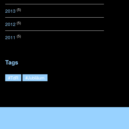
(5)
2013
(5)
2012
(5)
2011
Tags
#TdR
#Jubiläum