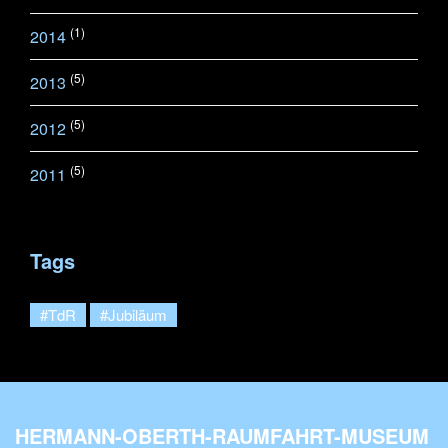
(1)
2014
(5)
2013
(5)
2012
(5)
2011
Tags
#TdR
#Jubiläum
HERMANN-OBERTH-RAUMFAHRT-MUSEUM