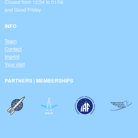
Closed from 12/24 to 01/06
and Good Friday
INFO
Team
Contact
Imprint
Your visit
PARTNERS | MEMBERSHIPS